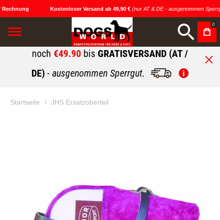
 Rechnung
Kostenloser Versand ab 49,90 €
(nur AT & DE - ausgenommen Sperrgu
0
noch
€49.90
bis
GRATISVERSAND (AT /
DE)
- ausgenommen Sperrgut.
Startseite
JHS Ersatzoberteil
Zum
Zum
Ende
Anfang
der
der
Bildgalerie
Bildgalerie
springen
springen