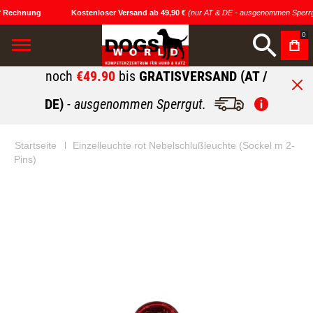
 Rechnung
Kostenloser Versand ab 49,90 €
(nur AT & DE - ausgenommen Sperrg
0
noch
€49.90
bis
GRATISVERSAND (AT /
DE)
- ausgenommen Sperrgut.
Startseite
Einzelleuchte rot Nebelschlußleuchte (Sockel m 2-
Pins)
Zum
Zum
Ende
Anfang
der
der
Bildgalerie
Bildgalerie
springen
springen