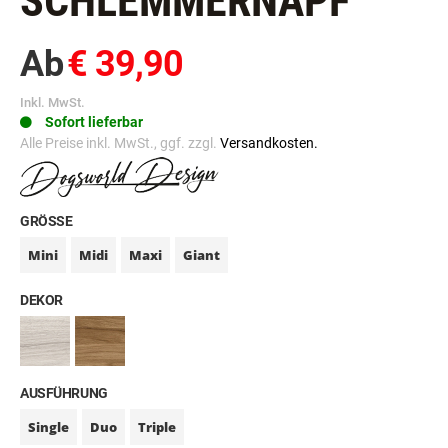
SCHLEMMERNAPF
Ab
€ 39,90
Inkl. MwSt.
Sofort lieferbar
Alle Preise inkl. MwSt., ggf. zzgl.
Versandkosten.
GRÖSSE
Mini
Midi
Maxi
Giant
DEKOR
AUSFÜHRUNG
Single
Duo
Triple