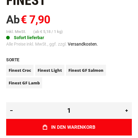
FINEST
Ab
€ 7,90
Inkl. MwSt.
(ab
€ 5,18
/ 1 kg)
Sofort lieferbar
Alle Preise inkl. MwSt., ggf. zzgl.
Versandkosten.
SORTE
Finest Croc
Finest Light
Finest GF Salmon
Finest GF Lamb
IN DEN WARENKORB