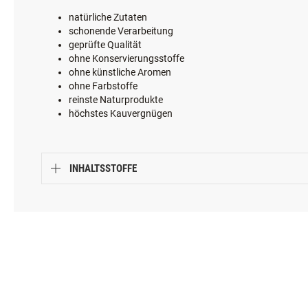
Damit unsere
doby®-
Kauartikel und -Öle in höchster Qualität 
natürliche Zutaten
schonende Verarbeitung
geprüfte Qualität
ohne Konservierungsstoffe
ohne künstliche Aromen
ohne Farbstoffe
reinste Naturprodukte
höchstes Kauvergnügen
INHALTSSTOFFE