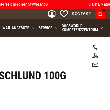
rreichischer
Onlineshop
Klarna
Ratenz
0
MEIN KONTO
MEINE WUNSCHLIST
KONTAKT
DOGSWORLD
WAU⁠-⁠ANGEBOTE
SERVICE
KOMPETENZZENTRUM
.
SCHLUND 100G