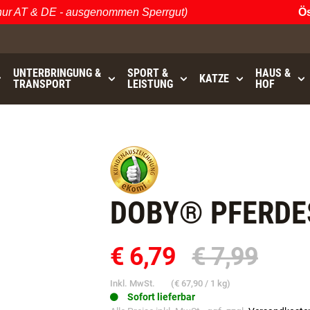
 AT & DE - ausgenommen Sperrgut)
Öste
UNTERBRINGUNG &
SPORT &
HAUS &
KATZE
TRANSPORT
LEISTUNG
HOF
0
bis
GRATISVERSAND (AT / DE)
- ausgenommen Sperrgut
DOBY® PFERDE
€ 6,79
€ 7,99