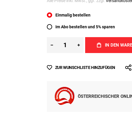
Inkl. MwSt.
(
€ 67,90
/ 1 kg)
Sofort lieferbar
Alle Preise inkl. MwSt., ggf. zzgl.
Versandkoste
Einmalig bestellen
Im Abo bestellen und 5% sparen
IN DEN WAR
ZUR WUNSCHLISTE HINZUFÜGEN
ÖSTERREICHISCHER ONL