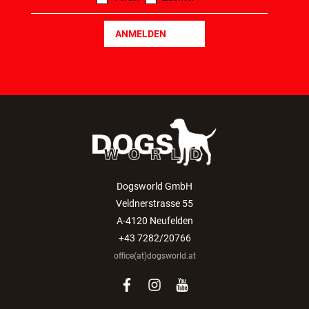
ANMELDEN
Dogsworld GmbH
Veldnerstrasse 55
A-4120 Neufelden
+43 7282/20766
office(at)dogsworld.at
facebook
instagram
youtube