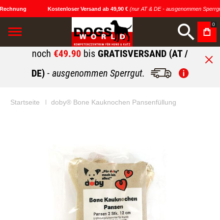
 Rechnung
Kostenloser Versand ab 49,90 €
(nur AT & DE - ausgenommen Sperrgu
0
noch
€49.90
bis
GRATISVERSAND (AT /
DE)
- ausgenommen Sperrgut.
Startseite
doby® Bone Kauknochen Pansenfüllung
Zum
Zum
Ende
Anfang
der
der
Bildgalerie
Bildgalerie
springen
springen