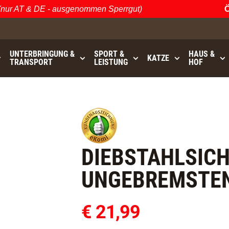
r AT & DE - ausgenommen Sperrgut)
Öst
UNTERBRINGUNG &
SPORT &
HAUS &
KATZE
TRANSPORT
LEISTUNG
HOF
0
bis
GRATISVERSAND (AT / DE)
- ausgenommen Sperrgut
DIEBSTAHLSIC
UNGEBREMSTE