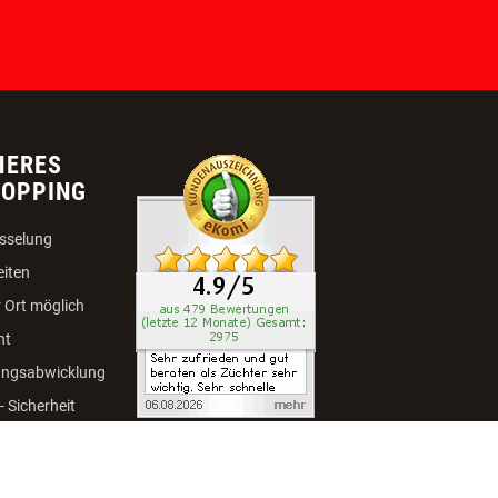
ANMELDEN
HERES
HOPPING
sselung
eiten
 Ort möglich
ht
ungsabwicklung
 Sicherheit