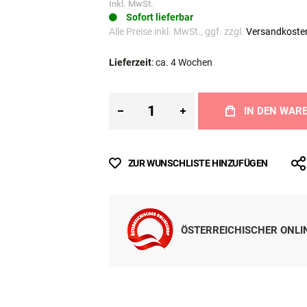
€ 21,99
Inkl. MwSt.
Sofort lieferbar
Alle Preise inkl. MwSt., ggf. zzgl.
Versandkoste
Lieferzeit
: ca. 4 Wochen
IN DEN WAR
ZUR WUNSCHLISTE HINZUFÜGEN
ÖSTERREICHISCHER ONL