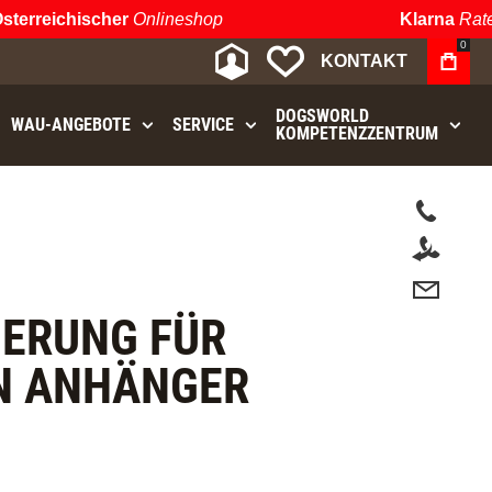
erreichischer
Onlineshop
Klarna
Ratenz
0
MEIN KONTO
MEINE WUNSCHLIST
KONTAKT
DOGSWORLD
WAU⁠-⁠ANGEBOTE
SERVICE
KOMPETENZZENTRUM
.
HERUNG FÜR
N ANHÄNGER