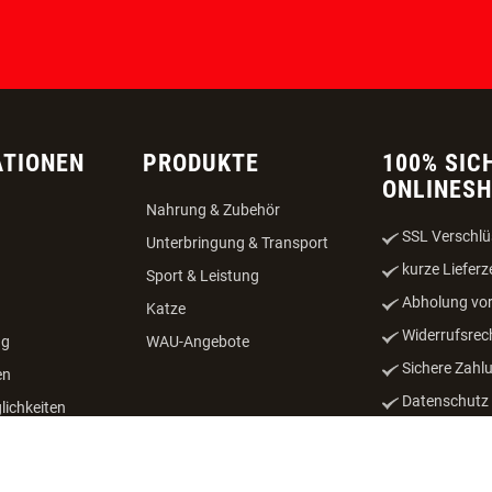
Auswählen:
Verein
Züchter
ATIONEN
PRODUKTE
100% SIC
ONLINES
Nahrung & Zubehör
SSL Verschlü
Unterbringung & Transport
kurze Lieferz
Sport & Leistung
Abholung vor
Katze
Widerrufsrec
ng
WAU-Angebote
Sichere Zahl
en
Datenschutz -
ichkeiten