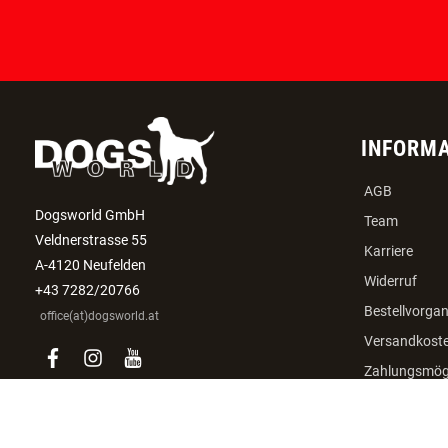
INFORM
AGB
Dogsworld GmbH
Team
Veldnerstrasse 55
Karriere
A-4120 Neufelden
Widerruf
+43 7282/20766
Bestellvorga
office(at)dogsworld.at
Versandkost
facebook
instagram
youtube
Zahlungsmögl