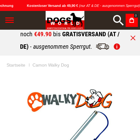
echnung
Kostenloser Versand ab 49,90 €
(nur AT & DE - ausgenommen Sperrgut)
0
noch
€49.90
bis
GRATISVERSAND (AT /
DE)
- ausgenommen Sperrgut.
Startseite
Camon Walky Dog
Zum
Zum
Ende
Anfang
der
der
Bildgalerie
Bildgalerie
springen
springen