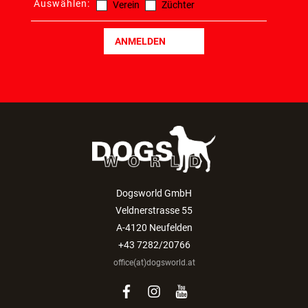
Auswählen:
Verein
Züchter
ANMELDEN
Dogsworld GmbH
Veldnerstrasse 55
A-4120 Neufelden
+43 7282/20766
office(at)dogsworld.at
facebook
instagram
youtube