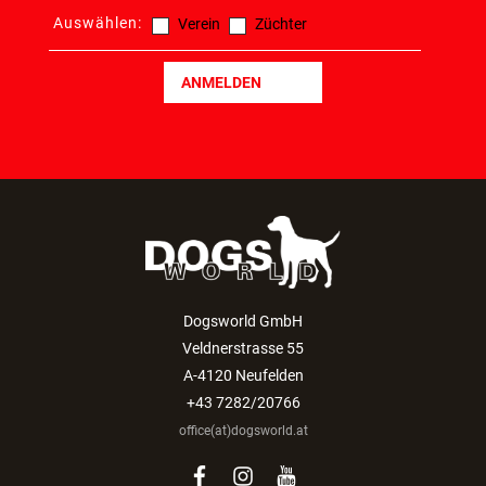
Auswählen:
Verein
Züchter
ANMELDEN
Dogsworld GmbH
Veldnerstrasse 55
A-4120 Neufelden
+43 7282/20766
office(at)dogsworld.at
facebook
instagram
youtube