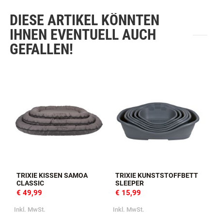
DIESE ARTIKEL KÖNNTEN
IHNEN EVENTUELL AUCH
GEFALLEN!
TRIXIE KISSEN SAMOA
TRIXIE KUNSTSTOFFBETT
CLASSIC
SLEEPER
€ 49,99
€ 15,99
I
Inkl. MwSt.
Inkl. MwSt.