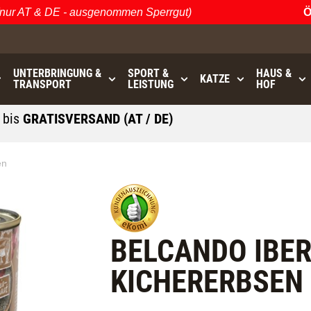
 AT & DE - ausgenommen Sperrgut)
Öste
UNTERBRINGUNG &
SPORT &
HAUS &
KATZE
TRANSPORT
LEISTUNG
HOF
0
bis
GRATISVERSAND (AT / DE)
- ausgenommen Sperrgut
en
BELCANDO IBER
KICHERERBSEN 