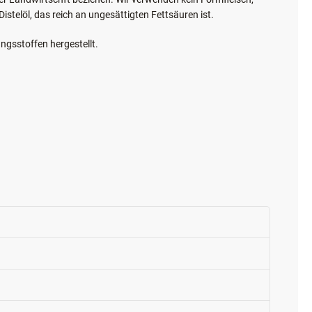
ter Landwirtschft beziehen. Wir verwenden kein Formfleisch,
stelöl, das reich an ungesättigten Fettsäuren ist.
sstoffen hergestellt.