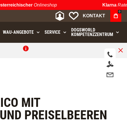
rreichischer
Onlineshop
Klarna
Ratenza
0
MEIN KONTO
MEINE WUNSCHLIST
KONTAKT
DOGSWORLD
WAU⁠-⁠ANGEBOTE
SERVICE
KOMPETENZZENTRUM
.
ICO MIT
UND PREISELBEEREN