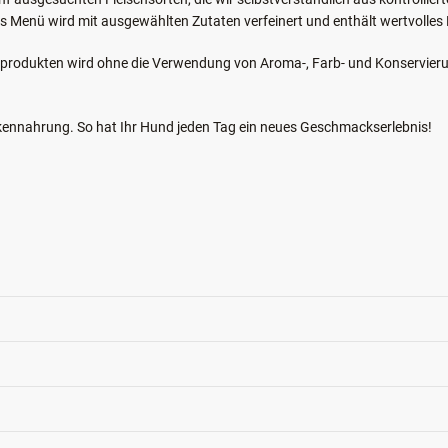
nf ausgesuchten Fleischsorten, die wir selbstverständlich aus kontrollier
s Menü wird mit ausgewählten Zutaten verfeinert und enthält wertvolles Di
ukten wird ohne die Verwendung von Aroma-, Farb- und Konservierung
ahrung. So hat Ihr Hund jeden Tag ein neues Geschmackserlebnis!