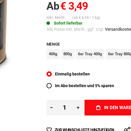
Ab
€ 3,49
Inkl. MwSt.
(ab
€ 6,54
/ 1 kg)
Sofort lieferbar
Alle Preise inkl. MwSt., ggf. zzgl.
Versandkoste
MENGE
400g
800g
6er Tray 400g
6er Tray 
Einmalig bestellen
Im Abo bestellen und 5% sparen
IN DEN WAR
ZUR WUNSCHLISTE HINZUFÜGEN