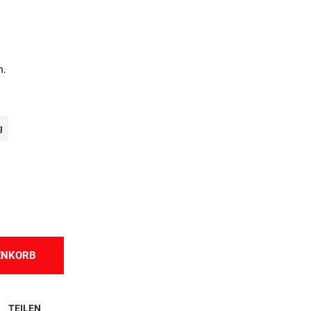
n.
800g
ENKORB
TEILEN