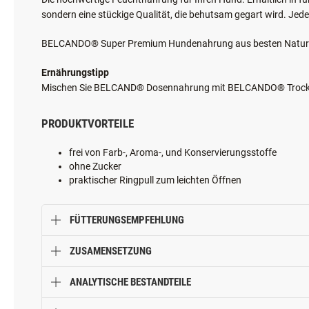
Die hochwertige Feuchtnahrung für Ihren Hund. Erhältlich in fü
sondern eine stückige Qualität, die behutsam gegart wird. Jede
BELCANDO® Super Premium Hundenahrung aus besten Naturprod
Ernährungstipp
Mischen Sie BELCAND® Dosennahrung mit BELCANDO® Trockenn
PRODUKTVORTEILE
frei von Farb-, Aroma-, und Konservierungsstoffe
ohne Zucker
praktischer Ringpull zum leichten Öffnen
FÜTTERUNGSEMPFEHLUNG
ZUSAMENSETZUNG
ANALYTISCHE BESTANDTEILE