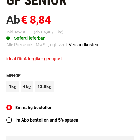
GF SENIOR
Ab
€ 8,84
Inkl. MwSt.
(ab
€ 6,40
/ 1 kg)
Sofort lieferbar
Alle Preise inkl. MwSt., ggf. zzgl.
Versandkosten.
ideal für Allergiker geeignet
MENGE
1kg
4kg
12,5kg
Einmalig bestellen
Im Abo bestellen und 5% sparen