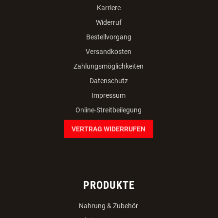
Veldnerstrasse 55
A-4120 Neufelden
+43 7282/20766
office(at)dogsworld.at
facebook
instagram
youtube
INFORMATIONEN
AGB
Team
Karriere
Widerruf
Bestellvorgang