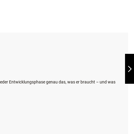
INESHOP
SICHERE ZAHLUNGSABWICKLUNG
BELCANDO
BASELINE JOKER
GF MINI
WEITER
 jeder Entwicklungsphase genau das, was er braucht – und was