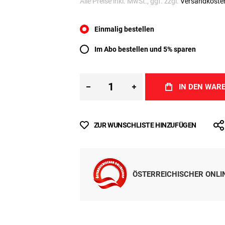
Inkl. MwSt.
(ab
€ 4,80
/ 1 kg)
Sofort lieferbar
Alle Preise inkl. MwSt., ggf. zzgl.
Versandkoste
MENGE
1kg
12,5kg
Einmalig bestellen
Im Abo bestellen und 5% sparen
IN DEN WAR
ZUR WUNSCHLISTE HINZUFÜGEN