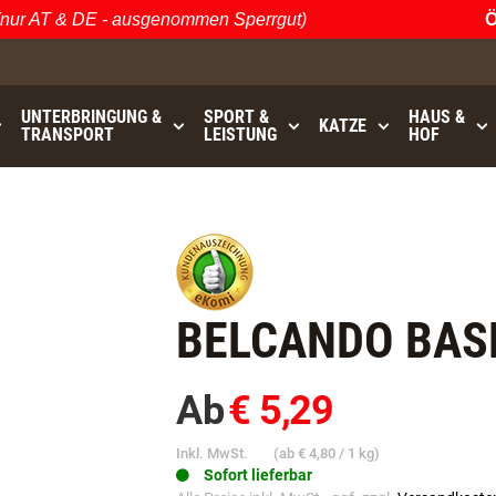
 AT & DE - ausgenommen Sperrgut)
Öster
UNTERBRINGUNG &
SPORT &
HAUS &
KATZE
TRANSPORT
LEISTUNG
HOF
bis
GRATISVERSAND (AT / DE)
- ausgenommen Sperrgu
BELCANDO BAS
Ab
€ 5,29