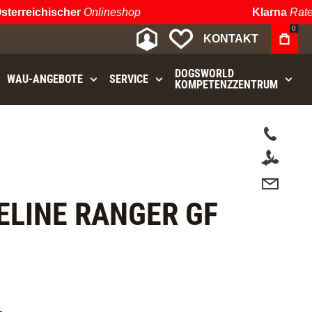
reichischer
Onlineshop
Klarna
Ratenza
0
MEIN KONTO
MEINE WUNSCHLIST
KONTAKT
DOGSWORLD
WAU⁠-⁠ANGEBOTE
SERVICE
KOMPETENZZENTRUM
t.
ELINE RANGER GF