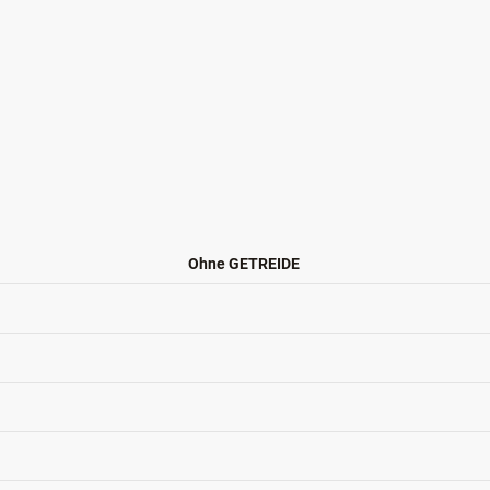
t mehrfach ungesättigte Fettsäuren für ein seidiges Fell.
Ohne GETREIDE