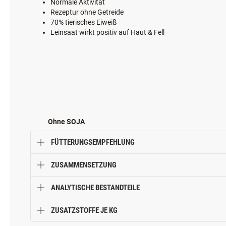
ihm schmeckt!
Feinstes Lachsöl gibt den Rezepturen die Schlussnote und liefer
PRODUKTVORTEILE
Für ausgewachsene Hunde ab einem Jahr
Normale Aktivität
Rezeptur ohne Getreide
70% tierisches Eiweiß
Leinsaat wirkt positiv auf Haut & Fell
Ohne SOJA
FÜTTERUNGSEMPFEHLUNG