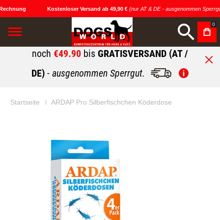
Rechnung
Kostenloser Versand ab 49,90 €
(nur AT & DE - ausgenommen Sperrgut
0
noch
€49.90
bis
GRATISVERSAND (AT /
DE)
- ausgenommen Sperrgut.
Startseite
ARDAP Pro Silberfischchen Köderdose
Zum
Zum
Ende
Anfang
der
der
Bildgalerie
Bildgalerie
springen
springen