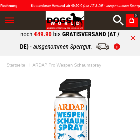
 Rechnung
Kostenloser Versand ab 49,90 €
(nur AT & DE - ausgenommen Sperrgu
0
noch
€49.90
bis
GRATISVERSAND (AT /
DE)
- ausgenommen Sperrgut.
Startseite
ARDAP Pro Wespen Schaumspray
Zum
Zum
Ende
Anfang
der
der
Bildgalerie
Bildgalerie
springen
springen