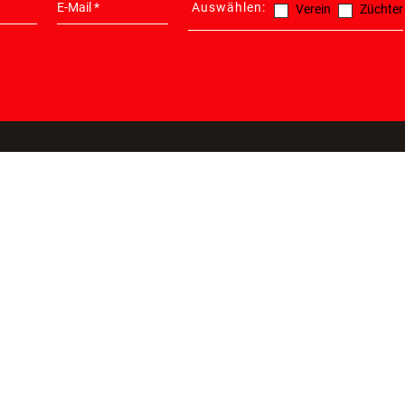
Auswählen:
Verein
Züchter
ATIONEN
PRODUKTE
100% SIC
ONLINES
Nahrung & Zubehör
SSL Verschlü
Unterbringung & Transport
kurze Lieferz
Sport & Leistung
Abholung vor
Katze
Widerrufsrec
ng
WAU-Angebote
Sichere Zahl
en
Datenschutz -
ichkeiten