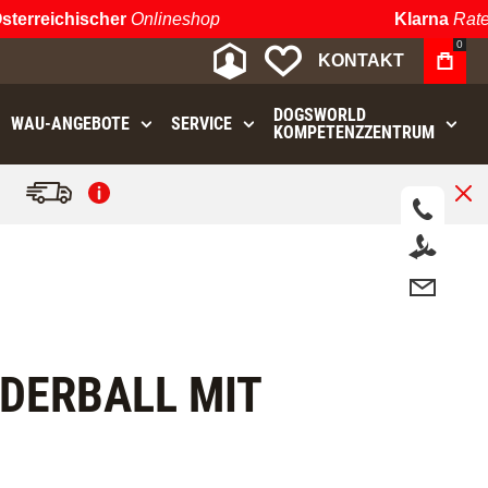
rreichischer
Onlineshop
Klarna
Ratenza
0
MEIN KONTO
MEINE WUNSCHLIST
KONTAKT
DOGSWORLD
WAU⁠-⁠ANGEBOTE
SERVICE
KOMPETENZZENTRUM
.
DERBALL MIT