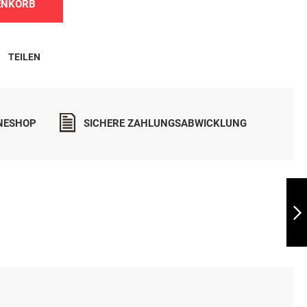
ENKORB
TEILEN
INESHOP
SICHERE ZAHLUNGSABWICKLUNG
JHS
MOOSGUMMIBALL
MIT SEIL
WEITER