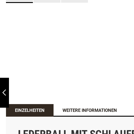
SPORTHUND
"CANNONBALL"
BALLKANONE
ZURÜCK
EINZELHEITEN
WEITERE INFORMATIONEN