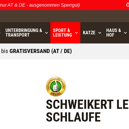
 AT & DE - ausgenommen Sperrgut)
Öste
UNTERBRINGUNG &
SPORT &
HAUS &
KATZE
TRANSPORT
LEISTUNG
HOF
0
bis
GRATISVERSAND (AT / DE)
- ausgenommen Sperrgut
SCHWEIKERT LE
SCHLAUFE