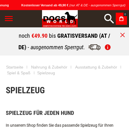
ung
Kostenloser Versand ab 49,90 €
(nur AT & DE - ausgenommen Sperrgut)
0
noch
€49.90
bis
GRATISVERSAND (AT /
DE)
- ausgenommen Sperrgut.
Startseite
Nahrung & Zubehör
Ausstattung & Zubehör
Spiel & Spaß
Spielzeug
SPIELZEUG
SPIELZEUG FÜR JEDEN HUND
In unserem Shop finden Sie das passende Spielzeug für Ihren